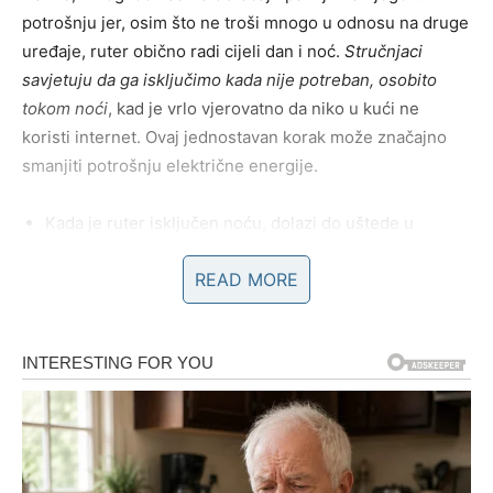
potrošnju jer, osim što ne troši mnogo u odnosu na druge
uređaje, ruter obično radi cijeli dan i noć.
Stručnjaci
savjetuju da ga isključimo kada nije potreban, osobito
tokom noći
, kad je vrlo vjerovatno da niko u kući ne
koristi internet. Ovaj jednostavan korak može značajno
smanjiti potrošnju električne energije.
Kada je ruter isključen noću, dolazi do uštede u
potrošnji energije i smanjenja nepotrebnog trošenja
READ MORE
resursa. Ponekad je dovoljno samo isključiti Wi-Fi
signal ako uređaj treba ostati uključen zbog drugih
tehničkih razloga, poput telefonske linije. Time ćemo
smanjiti nepotrebnu potrošnju energije, a uređaj će i
dalje ispunjavati svoju osnovnu funkciju. Mnogi ljudi
nisu ni svjesni koliko energije uređaji poput rutera
mogu trošiti kad ostanu uključeni bez potrebe.