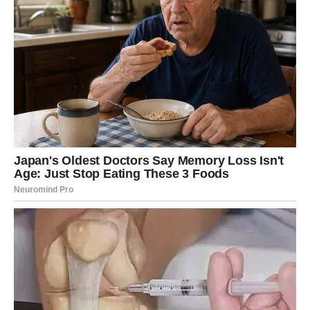
Dakle, iako ruter nije veliki potrošač energije, ako ga
svaku noć isključujemo, to može donijeti primjetne
uštede. Kada se takav korak spoji s drugim mjerama
štednje, kao što su isključivanje drugih uređaja kada nisu
potrebni, rezultat će biti manji račun za struju na kraju
mjeseca. Nema potrebe za radikalnim promjenama ili