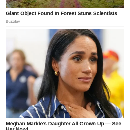
Za one koji žele smanjiti troškove struje bez drastičnih
promjena u životnim navikama, isključivanje rutera tokom
noći je jednostavan, ali efikasan početak. Na taj način,
osim što će račun za struju biti manji, učinit ćete i korak
ka racionalnijem upravljanju energijom, što je u
današnjem vremenu postalo ključno. Prvo se postavljaju
mali koraci, a zatim dolaze velike promjene. I na kraju,
ne
treba zanemariti da su uštede često skriveni u malim
svakodnevnim odlukama
PREUZMITE BESPLATNO!
⋆ KNJIGA SA RECEPTIMA ⋆
Upiši svoj email i preuzmi BESPLATNU
knjigu s receptima! Uživaj u jednostavnim
i ukusnim jelima koja će osvojiti tvoje