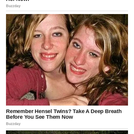
najdraže.
Jednim klikom preuzmi knjigu s najboljim
receptima!