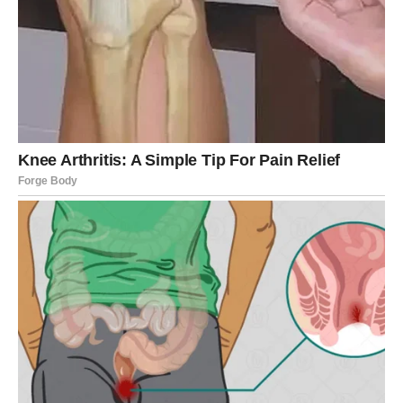
velikim ulaganjima da bi se smanjili troškovi energije.
Često su
mali i jednostavni koraci
ti koji donose najveće
uštede.
Dodatna prednost ovoga je što ne samo da štedi novac,
nego smanjuje i opterećenje na uređajima, što može
produžiti njihov životni vijek. Na duže staze, redovno
gašenje rutera može postati navika koja pozitivno utječe
na vaš kućni budžet, a istovremeno doprinosi održivijem
korištenju energije.
Iako nije uvijek moguće potpuno isključiti sve uređaje u
kući, uvijek postoje načini da se smanji njihova potrošnja.
Na primjer, prilikom kupovine novog rutera, preporučuje
se odabrati energetski efikasniji model. Takođe, mnogi
uređaji sada nude mogućnosti automatskog gašenja ili
podešavanja potrošnje energije, što može dodatno