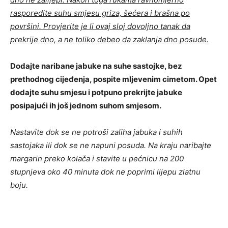
rasporedite suhu smjesu griza, šećera i brašna po
površini. Provjerite je li ovaj sloj dovoljno tanak da
prekrije dno, a ne toliko debeo da zaklanja dno posude.
Dodajte naribane jabuke na suhe sastojke, bez
prethodnog cijeđenja, pospite mljevenim cimetom. Opet
dodajte suhu smjesu i potpuno prekrijte jabuke
posipajući ih još jednom suhom smjesom.
Nastavite dok se ne potroši zaliha jabuka i suhih
sastojaka ili dok se ne napuni posuda. Na kraju naribajte
margarin preko kolača i stavite u pećnicu na 200
stupnjeva oko 40 minuta dok ne poprimi lijepu zlatnu
boju.