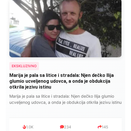
EKSKLUZIVNO
Kad se Marin suprug razbolio ona ga kupala,
pelene mu mijenjala: Jedno jutro je poslao po
čokoladu..
Kad se Marin suprug razbolio ona ga kupala, pelene mu
mijenjala: Jedno jutro je poslao po čokoladu..
999
321
234