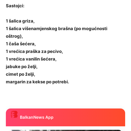
Sastojci:
1 šalica griza,
1 šalica višenamjenskog brašna (po mogućnosti
oštrog),
1 čaša šećera,
1 vrećica praška za pecivo,
1 vrećica vanilin šećera,
jabuke po želji,
cimet po želji,
margarin za kekse po potrebi.
BalkanNews App