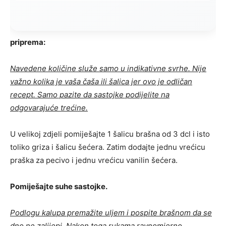
priprema:
Navedene količine služe samo u indikativne svrhe. Nije
važno kolika je vaša čaša ili šalica jer ovo je odličan
recept. Samo pazite da sastojke podijelite na
odgovarajuće trećine.
U velikoj zdjeli pomiješajte 1 šalicu brašna od 3 dcl i isto
toliko griza i šalicu šećera. Zatim dodajte jednu vrećicu
praška za pecivo i jednu vrećicu vanilin šećera.
Pomiješajte suhe sastojke.
Podlogu kalupa premažite uljem i pospite brašnom da se
dno ne zalijepi. Nakon toga rukama ravnomjerno