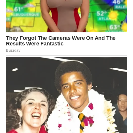
Ovaj kolač, iako jednostavan po sastavu, ima
izuzetnu
moć da osvoji nepce svakoga ko ga proba
.
Kombinacija
hrskavog keksa, svilene vanilin kreme, svežeg voća i
laganog šlaga
čini ga ne samo ukusnim, već i estetski
privlačnim desertom.
Prednosti ovog kolača uključuju:
Brzu i laku pripremu
,
Bez potrebe za pečenjem
,
Svestranost voćnih kombinacija
(umesto breskvi,
mogu se koristiti jagode, maline, ananas itd.),
Prilagodljivost dijetetskim zahtevima
– koristi se po