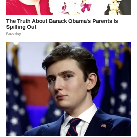
želji biljna pavlaka, bezglutenski keks i sl.
Za kraj, ovo je
savršena poslastica za sve koji traže nešto
lagano, ukusno i elegantno
. Bez obzira da li ga spremate
za porodični ručak, rođendan ili jednostavno želite da
zasladite sebi dan, ovaj desert je
siguran pogodak
.
PREUZMITE BESPLATNO!
⋆ KNJIGA SA RECEPTIMA ⋆
Upiši svoj email i preuzmi BESPLATNU
knjigu s receptima! Uživaj u jednostavnim
i ukusnim jelima koja će osvojiti tvoje
najdraže.