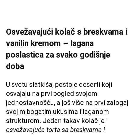
Osvežavajući kolač s breskvama i
vanilin kremom – lagana
poslastica za svako godišnje
doba
U svetu slatkiša, postoje deserti koji
osvajaju na prvi pogled svojom
jednostavnošću, a još više na prvi zalogaj
svojim bogatim ukusima i laganom
strukturom. Jedan takav kolač je i
osvežavajuća torta sa breskvama i