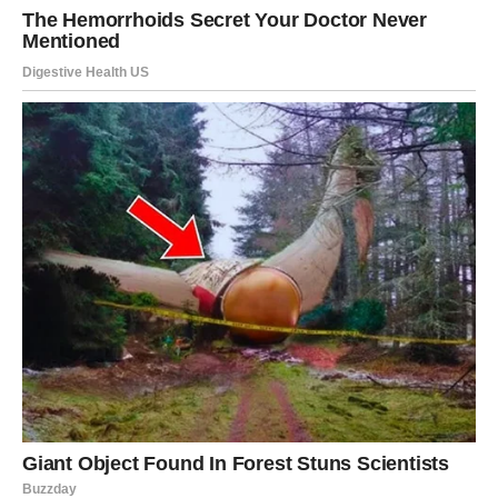
Drugi korak – Priprema vanilin kreme
Sledeći sloj predstavlja
srce ovog kolača
– bogata i
lagana
krema s ukusom vanile
. Priprema kreme zahteva
sledeće:
U posudu sipajte
500 ml slatkog vrhnja
koje ste
prethodno rashladili u frižideru –
hladnoća doprinosi
čvrstoći šlaga i stabilnosti kreme
.
Uz pomoć miksera,
umutite vrhnje
sve dok se ne
pojave čvrsti vrhovi.
Zatim, dodajte
sadržaj kesice sa vanilin kremom
i
nastavite da miksate još nekoliko minuta –
dok ne
dobijete gustu i svilenkastu strukturu
.