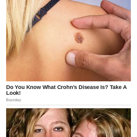
lepo uklopile u slojeve
.
Po želji, možete ih
blago posuti limunovim sokom
kako
ne bi potamnele, ali to nije obavezno.
Kada su pripremljene,
rasporedite ih ravnomerno preko
vanilin kreme
. Trudite se da pokrijete celu površinu, ali
da ostane prostora da se gornji šlag ravnomerno nanese.
Četvrti korak – Završni sloj šlaga
Na red dolazi
finalni sloj koji zaokružuje celokupni
doživljaj
. Uzmite preostalih
200 ml slatkog vrhnja
i:
Mutite mikserom dok ne dobijete čvrst i sjajan šlag.
Nemojte previše mutiti
, jer šlag može postati zrnast.