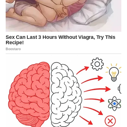
voća
Mleko
–
za kratko umakanje keksa i formiranje
biskvitne baze
NAPOMENA:
IAKO JE RECEPT
IZUZETNO PRILAGODLJIV,
PREPORUČUJE SE KORIŠĆENJE
SVEŽIH, ZRELIH BRESKVI
ZBOG
NJIHOVE SLATKOĆE I SOČNOSTI. U
ZIMSKOM PERIODU MOGU SE
KORISTITI I KOMPOTIRANE BRESKVE,
ALI U TOM SLUČAJU TREBA PAZITI NA
DODATNI ŠEĆER.