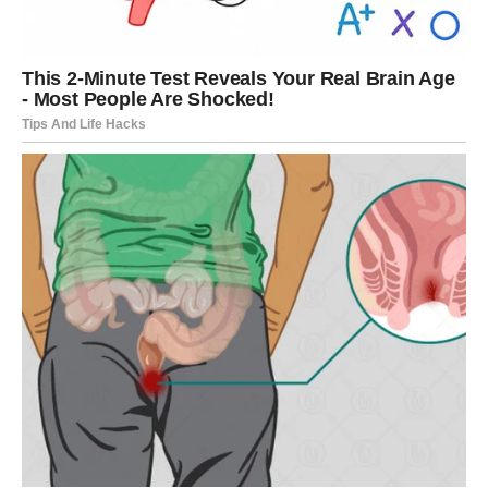
Prvi korak – Priprema podloge od keksa
Osnova svakog kolača bez pečenja često se bazira na
keksu koji se lagano natopi u mleku
. Ovaj korak zahteva
posebnu pažnju jer:
prekratko natopljen keks može ostati suv i tvrd
,
predugo natopljen keks se raspada i gubi strukturu
.
Savršena mera
jeste da svaki komad keksa
kratko
uronite u mleko (1-2 sekunde)
i odmah ga složite u
pripremljeni
pravougaoni ili kvadratni lim srednje
veličine
. Trebalo bi da pokrije celu površinu dna, bez
preklapanja. Po potrebi, kekse možete lomiti kako biste
popunili praznine uz ivice.