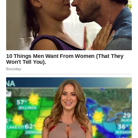
Nakon što se dovoljno ohladi, kolač se
seče na kocke
i
servira. Preporučuje se da se
nož potopi u toplu vodu
pre
svakog reza –
kako bi se kolač lakše i urednije sekao
.