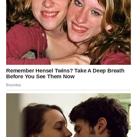
Dobijeni šlag
ravnomerno rasporedite preko sloja
breskvi
, pokrivajući sve delove. Možete koristiti
špatulu
za ravnanje
ili napraviti
talase i dekorativne oblike
, u
zavisnosti od željenog vizuelnog efekta.
Hlađenje i posluživanje
Jedan od
najvažnijih koraka
u pripremi ovog kolača jeste
vreme hlađenja
. Nakon slaganja svih slojeva, kolač treba
da:
odstoji u frižideru najmanje 4 sata
,
idealno bi bilo da prenoći
, kako bi se svi ukusi proželi,
a slojevi učvrstili.