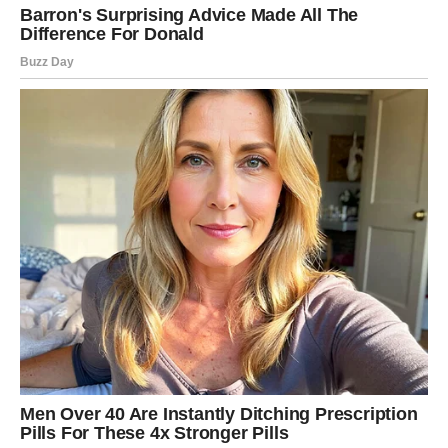
Jednim klikom preuzmi knjigu s najboljim
receptima!