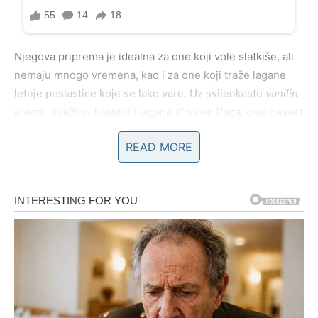
Njegova priprema je idealna za one koji vole slatkiše, ali
nemaju mnogo vremena, kao i za one koji traže lagane
letnje poslastice koje se lako vare. Uz svilenkastu
vanilin
kremu
, svežinu
breskvi
i
lagane slojeve šlaga
, ovaj desert
predstavlja savršeno osveženje. Prikladan je kako za
READ MORE
porodične ručkove, tako i za posebne prilike.
U nastavku ćemo korak po korak objasniti kako pripremiti
ovu poslasticu, uz detaljna objašnjenja, korisne savete i
naglašavanje važnih detalja koji čine razliku između
običnog i izvanrednog kolača.
Sastojci koje ćete trebati