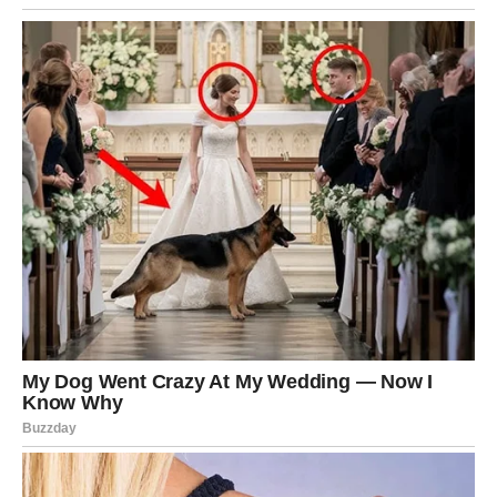
KREMA NE BI TREBALO DA BUDE
PREVIŠE TEČNA, JER BI MOGLA
OTEŽATI SLAGANJE KOLAČA. IDEALNA
KONZISTENCIJA JE ONA KOJA MOŽE
DA STOJI NA KAŠICI BEZ CURENJA.
Treći korak – Priprema voćnog sloja
Ništa ne osvežava kao
sočne breskve
, naročito kada su
pažljivo usitnjene i raspoređene po kremastom sloju. Evo
kako da ih pripremite:
Oljuštite breskve
, posebno ako je njihova kožica
tvrđa.
Isecite ih na
sitne komadiće
–
ne prevelike, kako bi se