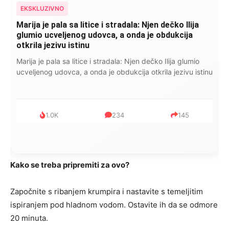
EKSKLUZIVNO
Kad se Marin suprug razbolio ona ga kupala,
pelene mu mijenjala: Jedno jutro je poslao po
čokoladu..
Kad se Marin suprug razbolio ona ga kupala, pelene mu
mijenjala: Jedno jutro je poslao po čokoladu..
999
321
234
Kako se treba pripremiti za ovo?
Započnite s ribanjem krumpira i nastavite s temeljitim
ispiranjem pod hladnom vodom. Ostavite ih da se odmore
20 minuta.