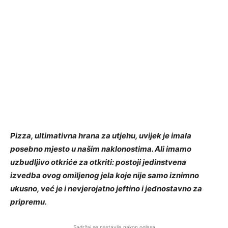
Pizza, ultimativna hrana za utjehu, uvijek je imala
posebno mjesto u našim naklonostima. Ali imamo
uzbudljivo otkriće za otkriti: postoji jedinstvena
izvedba ovog omiljenog jela koje nije samo iznimno
ukusno, već je i nevjerojatno jeftino i jednostavno za
pripremu.
Sadržaj se nastavlja nakon oglasa