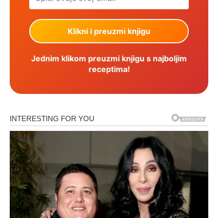
Jednim klikom preuzmi knjigu s najboljim
receptima!