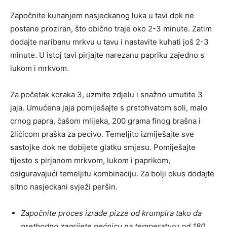
Započnite kuhanjem nasjeckanog luka u tavi dok ne
postane proziran, što obično traje oko 2-3 minute. Zatim
dodajte naribanu mrkvu u tavu i nastavite kuhati još 2-3
minute. U istoj tavi pirjajte narezanu papriku zajedno s
lukom i mrkvom.
Za početak koraka 3, uzmite zdjelu i snažno umutite 3
jaja. Umućena jaja pomiješajte s prstohvatom soli, malo
crnog papra, čašom mlijeka, 200 grama finog brašna i
žličicom praška za pecivo. Temeljito izmiješajte sve
sastojke dok ne dobijete glatku smjesu. Pomiješajte
tijesto s pirjanom mrkvom, lukom i paprikom,
osiguravajući temeljitu kombinaciju. Za bolji okus dodajte
sitno nasjeckani svježi peršin.
Započnite proces izrade pizze od krumpira tako da
prethodno zagrijete pećnicu na temperaturu od 180