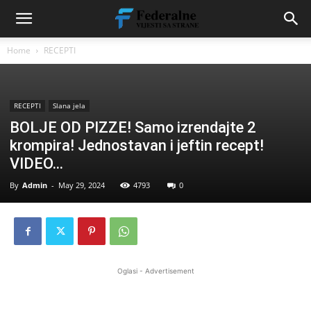
Home
RECEPTI
RECEPTI
Slana jela
BOLJE OD PIZZE! Samo izrendajte 2
krompira! Jednostavan i jeftin recept!
VIDEO…
By
Admin
-
May 29, 2024
4793
0
Oglasi - Advertisement