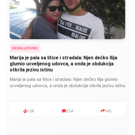
EKSKLUZIVNO
Kad se Marin suprug razbolio ona ga kupala,
pelene mu mijenjala: Jedno jutro je poslao po
čokoladu..
Kad se Marin suprug razbolio ona ga kupala, pelene mu
mijenjala: Jedno jutro je poslao po čokoladu..
999
321
234