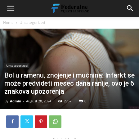
Home
Uncategorized
Uncategorized
Bol u ramenu, znojenje i mučnina: Infarkt se
može predvideti mesec dana ranije, ovo je 6
znakova upozorenja
By
Admin
-
August 20, 2024
2757
0