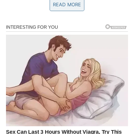
READ MORE
U jednom nevjerojatnom naletu snage uspio je, unatoč
ozljedama, ustati i izvući sina iz uništenog vozila, ali
dijete je bilo mrtvo. Podsjetimo, u ovoj tragičnoj nesreći
živote su izgubili brat i sestra, teško je povrijeđen njihov
otac, a napominjemo da je stradao i taksist Milan
Lazarević koji se vraćao kući.
U trenutku nevjerojatne snage, unatoč ozljedama, uspio
je ustati i izvući sina iz smrskanog vozila. Dijete nije
davalo znakove života. Podsjećamo, u ovoj tragičnoj
nesreći živote su izgubili dječak i djevojčica, teško je
povrijeđen njihov otac, ali i taksista Milan Lazarević koji ih
je sve vratio kući.
Nažalost, mnogi odlučuju zažmiriti na signale upozorenja