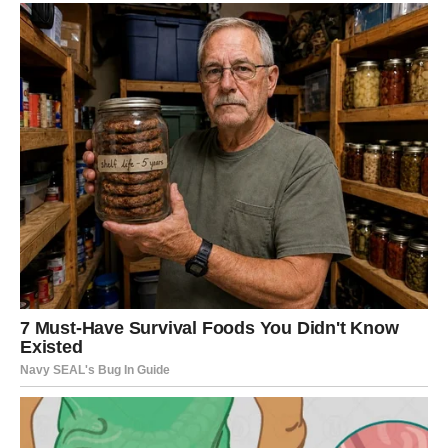
PREUZMITE BESPLATNO!
⋆ KNJIGA SA RECEPTIMA ⋆
Upiši svoj email i preuzmi BESPLATNU
knjigu s receptima! Uživaj u jednostavnim
i ukusnim jelima koja će osvojiti tvoje
najdraže.
Jednim klikom preuzmi knjigu s najboljim
receptima!