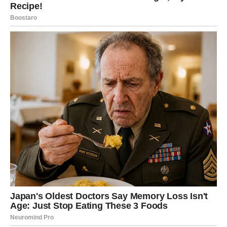
— očito je da su potrebne reforme kako bi se to
zaustavilo, inače će pojedinci morati nestajati jedan za
drugim. Što se tiče mještanke koju smo ranije
intervjuirali, ona je samo čula vikanje i potrčala prema
mjestu nesreće gdje je zatekla dječaka na prednjem
dijelu vozila.
U trenutku nevjerojatne snage, unatoč ozljedama, uspio
je ustati i izvući sina iz smrskanog vozila, no dijete nije
davalo znakove života. Podsjećamo, u ovoj tragičnoj
nesreći živote su izgubili dječak i djevojčica, njihov otac
je teško povrijeđen, a život je izgubio i taksista Milan
Lazarević koji ih je vozio kući.
Podsjetimo, u ovoj tragičnoj nesreći živote su izgubili
dječak i djevojčica; njihov otac je zadobio teške tjelesne
ozljede, ali i taksist Milan Lazarević koji ih je vozio kući.