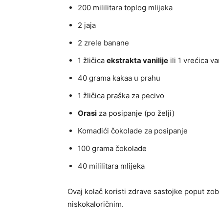
200 mililitara toplog mlijeka
2 jaja
2 zrele banane
1 žličica
ekstrakta vanilije
ili 1 vrećica v
40 grama kakaa u prahu
1 žličica praška za pecivo
Orasi
za posipanje (po želji)
Komadići čokolade za posipanje
100 grama čokolade
40 mililitara mlijeka
Ovaj kolač koristi zdrave sastojke poput zobe
niskokaloričnim.