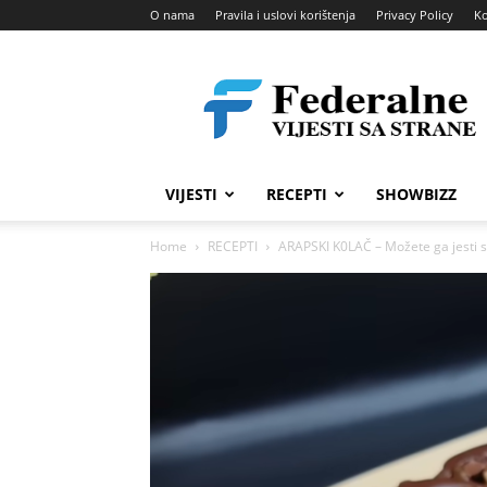
O nama
Pravila i uslovi korištenja
Privacy Policy
Ko
Federalne
vijesti
VIJESTI
RECEPTI
SHOWBIZZ
Home
RECEPTI
ARAPSKI K0LAČ – Možete ga jesti sv