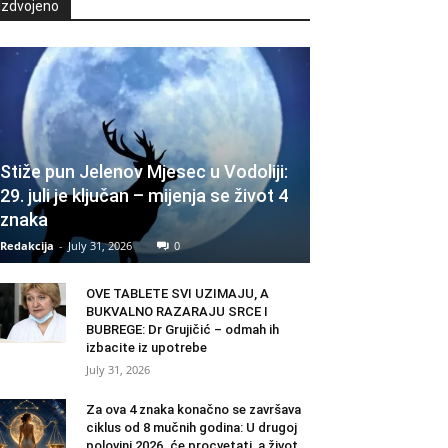
Izdvojeno
Stiže pun Jelenov Mjesec u Vodoliji:
29. juli je ključan – mijenja se život 4
znaka
Redakcija
-
July 31, 2026
0
OVE TABLETE SVI UZIMAJU, A
BUKVALNO RAZARAJU SRCE I
BUBREGE: Dr Grujičić – odmah ih
izbacite iz upotrebe
July 31, 2026
Za ova 4 znaka konačno se završava
ciklus od 8 mučnih godina: U drugoj
polovini 2026. će procvetati, a život