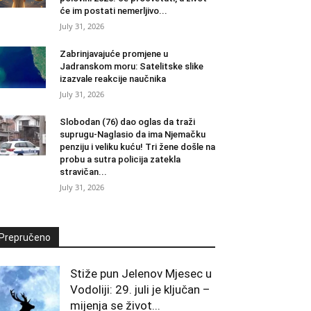
će im postati nemerljivo...
July 31, 2026
Zabrinjavajuće promjene u
Jadranskom moru: Satelitske slike
izazvale reakcije naučnika
July 31, 2026
Slobodan (76) dao oglas da traži
suprugu-Naglasio da ima Njemačku
penziju i veliku kuću! Tri žene došle na
probu a sutra policija zatekla
stravičan...
July 31, 2026
Prepručeno
Stiže pun Jelenov Mjesec u
Vodoliji: 29. juli je ključan –
mijenja se život...