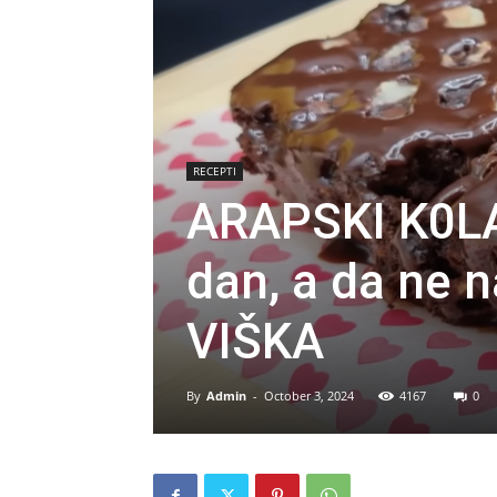
RECEPTI
ARAPSKI K0LAČ
dan, a da ne
VIŠKA
By
Admin
-
October 3, 2024
4167
0