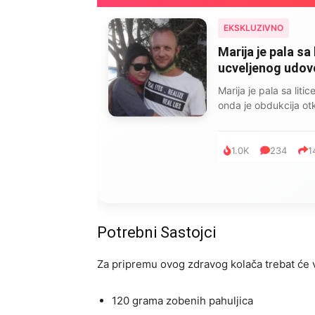
EKSKLUZIVNO
Marija je pala sa 
ucveljenog udovca
Marija je pala sa liti
onda je obdukcija otkr
1.0K
234
1
Potrebni Sastojci
Za pripremu ovog zdravog kolača trebat će v
120 grama zobenih pahuljica