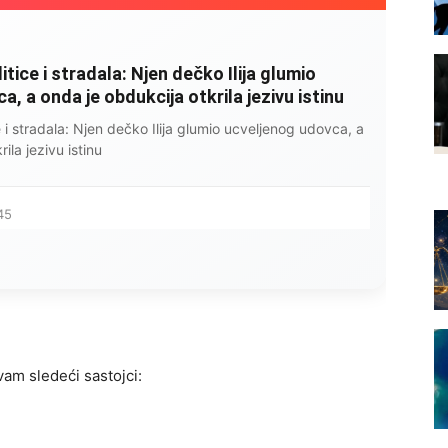
litice i stradala: Njen dečko Ilija glumio
, a onda je obdukcija otkrila jezivu istinu
ce i stradala: Njen dečko Ilija glumio ucveljenog udovca, a
ila jezivu istinu
45
am sledeći sastojci: