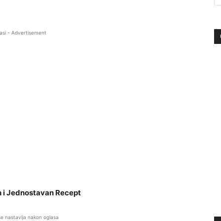
asi - Advertisement
an i Jednostavan Recept
se nastavlja nakon oglasa