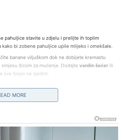
 pahuljice stavite u zdjelu i prelijte ih toplim
a kako bi zobene pahuljice upile mlijeko i omekšale.
čite banane viljuškom dok ne dobijete kremastu
ite smjesu žicom za mućenje. Dodajte
vanilin šećer
ili
e sve lijepo ne sjedini.
ana i jaja dodajte kakao prah i prašak za pecivo.
pravilno integrirali i stvorili bogatu čokoladnu bazu.
READ MORE
kon što zobene pahuljice omekšaju, pažljivo ih
iješajte dok se sve zobene pahuljice ne oblože
tepsiju koju ste prethodno namastili ili obložili
o nasjeckane orahe i komadiće čokolade. Ovi dodaci