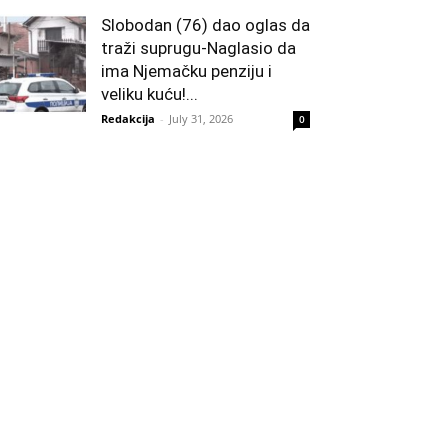
Slobodan (76) dao oglas da
traži suprugu-Naglasio da
ima Njemačku penziju i
veliku kuću!...
Redakcija
-
July 31, 2026
0