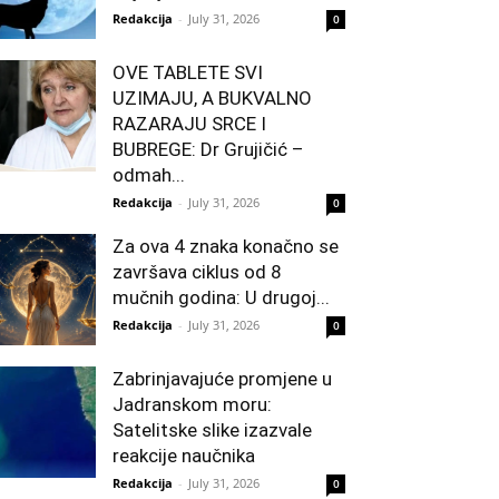
Redakcija
-
July 31, 2026
0
OVE TABLETE SVI
UZIMAJU, A BUKVALNO
RAZARAJU SRCE I
BUBREGE: Dr Grujičić –
odmah...
Redakcija
-
July 31, 2026
0
Za ova 4 znaka konačno se
završava ciklus od 8
mučnih godina: U drugoj...
Redakcija
-
July 31, 2026
0
Zabrinjavajuće promjene u
Jadranskom moru:
Satelitske slike izazvale
reakcije naučnika
Redakcija
-
July 31, 2026
0