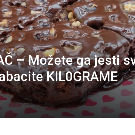
 – Možete ga jesti s
 nabacite KIL0GRAME