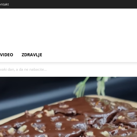
ntakt
VIDEO
ZDRAVLJE
aki dan, a da ne nabacite...