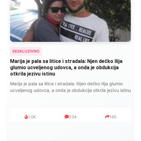
EKSKLUZIVNO
Marija je pala sa litice i stradala: Njen dečko Ilija
glumio ucveljenog udovca, a onda je obdukcija
otkrila jezivu istinu
Marija je pala sa litice i stradala: Njen dečko Ilija glumio
ucveljenog udovca, a onda je obdukcija otkrila jezivu istinu
1.0K
234
145