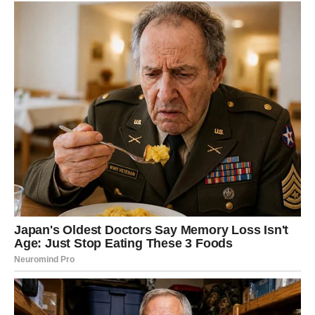
spavanja može pomoći u ublažavanju ovog problema.
Jedan od najvažnijih, ali često zanemarenih simptoma, su
glavobolje
. Žene koje tokom svog života nisu imale
problem sa glavoboljama, mogu primetiti da one postaju
češće i intenzivnije u menopauzi. Ove promene u
učestalosti i jačini glavobolja često su povezane sa
hormonima, pa je važno obratiti se lekaru ako se
simptomi pogoršaju.