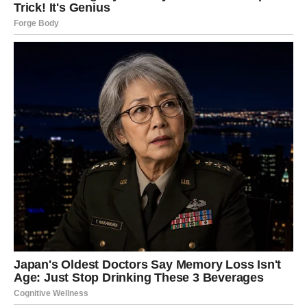
Takođe, menopauza može povećati rizik od
kardiovaskularnih bolesti
. Istraživanja su pokazala da
žene u menopauzi mogu biti sklonije vaskularnim
problemima, pa je stoga ključno voditi računa o
zdravlju srca i krvnih sudova. Otečenost u rukama i
nogama je još jedan simptom koji može nastati tokom
ovog perioda, a smanjenje unosa tečnosti pre