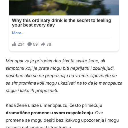
Menopauza je prirodan deo života svake žene, ali
simptomi koji je prate mogu biti neprijatni i zbunjujući,
posebno ako se ne prepoznaju na vreme. Upoznajte se
sa simptomima koji mogu ukazivati na to da je menopauza
stigla i kako ih prepoznati.
Kada žene ulaze u menopauzu, često primećuju
dramatične promene u svom raspoloženju
. Ove
promene se mogu desiti bez ikakvog upozorenja i mogu
izazvati nelagodnost i frustraciju.