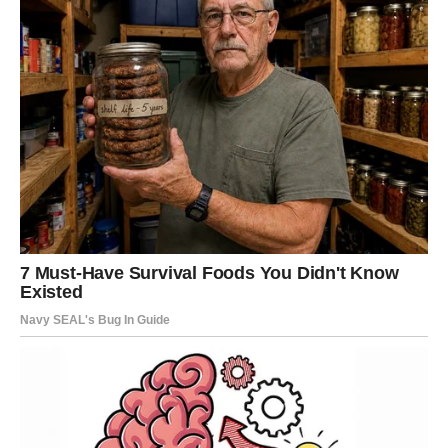
Menopauza takođe može uticati na
romantične odnose
.
Promene u emocionalnom stanju žene mogu uticati na
njen odnos sa partnerom, a kod nekih žena može doći do
smanjenja intimnosti i emocionalne povezanosti. Ako