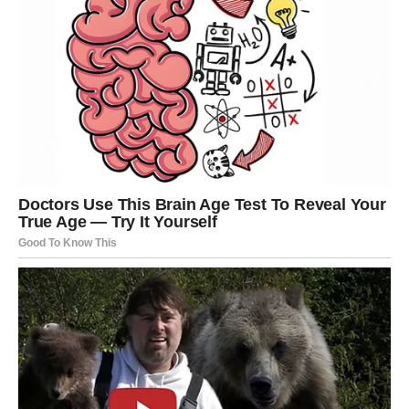
partner postane distanciran, prestane da deli svoje misli i
osećanja ili počne da provodi više vremena van kuće, to
može biti znak da je došlo do emocionalne udaljenosti.
Takođe, nagla pažnja koju partner posvećuje svom
izgledu može biti indikator da nešto nije u redu u odnosu.
Svaka žena doživljava menopauzu na svoj način, ali
prepoznavanje ovih simptoma može pomoći u lakšim
tranzicijama kroz ovu fazu života.
Redovno praćenje
zdravlja
i otvorena komunikacija sa partnerom i
lekarom mogu značajno poboljšati kvalitet života
tokom ovog izazovnog perioda. Bez obzira na sve
izazove, menopauza je prirodni deo života, a uz pravu
podršku i pažnju, žene mogu proći kroz ovaj period sa
mnogo manje stresa i nelagodnosti.