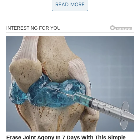
READ MORE
emocionalnu nestabilnost.
Osim fizičkih simptoma, menopauza može uticati i na
mentalno zdravlje žena. S godinama se mogu primetiti
problemi sa pamćenjem
ili koncentracijom. Iako ovo
može biti uzrokovano hormonskim fluktuacijama, važno je
obratiti pažnju na ove promene i, ako je potrebno,
potražiti savet stručnjaka. Takođe, žene u menopauzi
postaju emocionalno osetljivije, a fluktuacije hormona
mogu povećati
reakcije na stres
i izazvati depresiju ili
anksioznost.