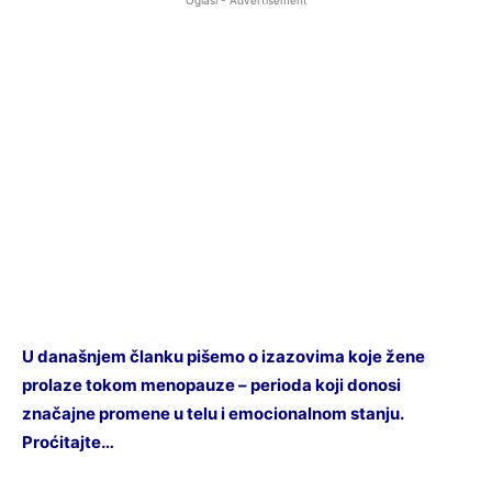
Oglasi - Advertisement
U današnjem članku pišemo o izazovima koje žene
prolaze tokom menopauze – perioda koji donosi
značajne promene u telu i emocionalnom stanju.
Proćitajte…