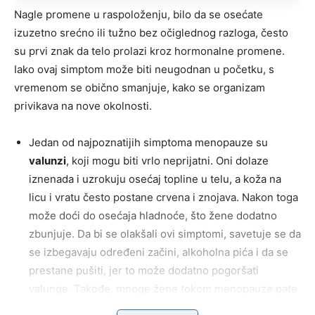
Nagle promene u raspoloženju, bilo da se osećate
izuzetno srećno ili tužno bez očiglednog razloga, često
su prvi znak da telo prolazi kroz hormonalne promene.
Iako ovaj simptom može biti neugodnan u početku, s
vremenom se obično smanjuje, kako se organizam
privikava na nove okolnosti.
Jedan od najpoznatijih simptoma menopauze su
valunzi
, koji mogu biti vrlo neprijatni. Oni dolaze
iznenada i uzrokuju osećaj topline u telu, a koža na
licu i vratu često postane crvena i znojava. Nakon toga
može doći do osećaja hladnoće, što žene dodatno
zbunjuje. Da bi se olakšali ovi simptomi, savetuje se da
se izbegavaju određeni začini, alkoholna pića i da se
prestane pušiti, jer to može dodatno pogoršati
valunge. Takođe, mnoge žene tokom menopauze pate
od
poremećaja spavanja
, što samo pojačava