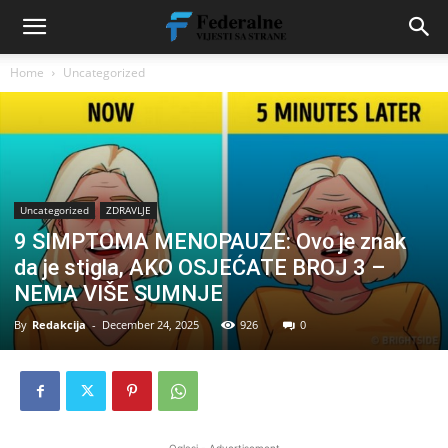
Home
Uncategorized
Uncategorized
ZDRAVLJE
9 SIMPTOMA MENOPAUZE: Ovo je znak
da je stigla, AKO OSJEĆATE BROJ 3 –
NEMA VIŠE SUMNJE
By
Redakcija
-
December 24, 2025
926
0