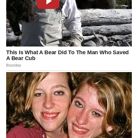
PREUZMITE BESPLATNO!
⋆ KNJIGA SA RECEPTIMA ⋆
Upiši svoj email i preuzmi BESPLATNU
knjigu s receptima! Uživaj u jednostavnim
i ukusnim jelima koja će osvojiti tvoje
najdraže.
Jednim klikom preuzmi knjigu s najboljim
receptima!