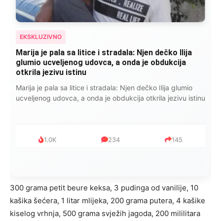
EKSKLUZIVNO
Kad se Marin suprug razbolio ona ga kupala,
pelene mu mijenjala: Jedno jutro je poslao po
čokoladu..
Kad se Marin suprug razbolio ona ga kupala, pelene mu
mijenjala: Jedno jutro je poslao po čokoladu..
999
321
234
300 grama petit beure keksa, 3 pudinga od vanilije, 10
kašika šećera, 1 litar mlijeka, 200 grama putera, 4 kašike
kiselog vrhnja, 500 grama svježih jagoda, 200 mililitara