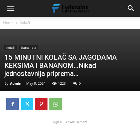
Home
Kolači
Kolači
Slatka jela
15 MINUTNI KOLAČ SA JAGODAMA
KEKSIMA I BANANOM…Nikad
jednostavnija priprema…
By
Admin
-
May 9, 2024
1228
0
Oglasi - Advertisement