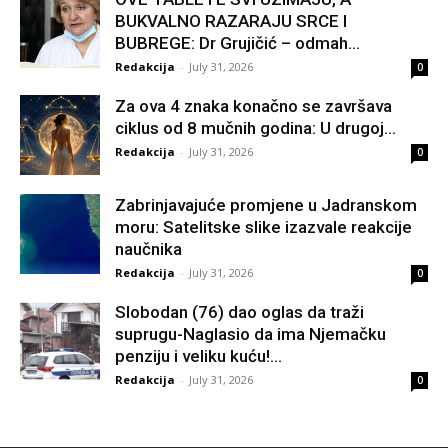
BUKVALNO RAZARAJU SRCE I
BUBREGE: Dr Grujičić – odmah...
Redakcija
-
July 31, 2026
0
Za ova 4 znaka konačno se završava
ciklus od 8 mučnih godina: U drugoj...
Redakcija
-
July 31, 2026
0
Zabrinjavajuće promjene u Jadranskom
moru: Satelitske slike izazvale reakcije
naučnika
Redakcija
-
July 31, 2026
0
Slobodan (76) dao oglas da traži
suprugu-Naglasio da ima Njemačku
penziju i veliku kuću!...
Redakcija
-
July 31, 2026
0