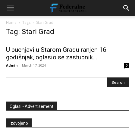
Home
Tags
Stari Grad
Tag: Stari Grad
U pucnjavi u Starom Gradu ranjen 16.
godišnjak, oglasio se zastupnik...
Admin
-
March 17, 2024
0
Oglasi - Advertisement
Izdvojeno