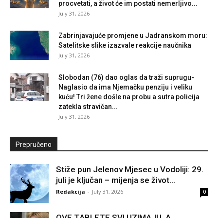
procvetati, a život će im postati nemerljivo...
July 31, 2026
Zabrinjavajuće promjene u Jadranskom moru:
Satelitske slike izazvale reakcije naučnika
July 31, 2026
Slobodan (76) dao oglas da traži suprugu-
Naglasio da ima Njemačku penziju i veliku
kuću! Tri žene došle na probu a sutra policija
zatekla stravičan...
July 31, 2026
Prepručeno
Stiže pun Jelenov Mjesec u Vodoliji: 29.
juli je ključan – mijenja se život...
Redakcija
-
July 31, 2026
0
OVE TABLETE SVI UZIMAJU, A