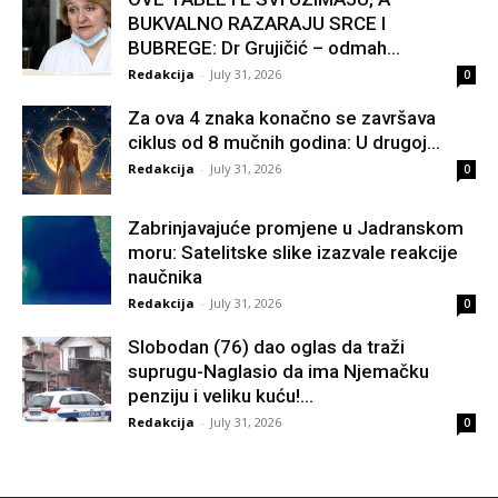
BUKVALNO RAZARAJU SRCE I
BUBREGE: Dr Grujičić – odmah...
Redakcija
-
July 31, 2026
0
Za ova 4 znaka konačno se završava
ciklus od 8 mučnih godina: U drugoj...
Redakcija
-
July 31, 2026
0
Zabrinjavajuće promjene u Jadranskom
moru: Satelitske slike izazvale reakcije
naučnika
Redakcija
-
July 31, 2026
0
Slobodan (76) dao oglas da traži
suprugu-Naglasio da ima Njemačku
penziju i veliku kuću!...
Redakcija
-
July 31, 2026
0