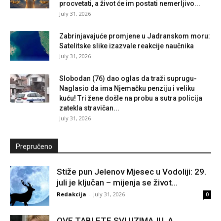
procvetati, a život će im postati nemerljivo...
July 31, 2026
Zabrinjavajuće promjene u Jadranskom moru:
Satelitske slike izazvale reakcije naučnika
July 31, 2026
Slobodan (76) dao oglas da traži suprugu-
Naglasio da ima Njemačku penziju i veliku
kuću! Tri žene došle na probu a sutra policija
zatekla stravičan...
July 31, 2026
Prepručeno
Stiže pun Jelenov Mjesec u Vodoliji: 29.
juli je ključan – mijenja se život...
Redakcija
-
July 31, 2026
0
OVE TABLETE SVI UZIMAJU, A