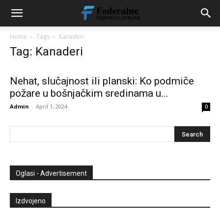
Home
Tags
Kanaderi
Tag: Kanaderi
Nehat, slučajnost ili planski: Ko podmiče
požare u bošnjačkim sredinama u...
Admin
-
April 1, 2024
0
Oglasi - Advertisement
Izdvojeno